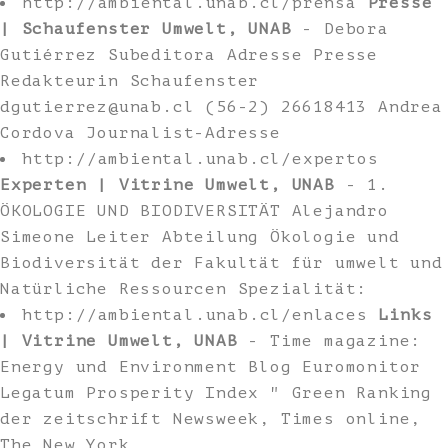
http://ambiental.unab.cl/prensa
Presse
| Schaufenster Umwelt, UNAB
- Debora
Gutiérrez Subeditora Adresse Presse
Redakteurin Schaufenster
dgutierrez@unab.cl
(56-2) 26618413 Andrea
Cordova Journalist-Adresse
http://ambiental.unab.cl/expertos
Experten | Vitrine Umwelt, UNAB
- 1.
ÖKOLOGIE UND BIODIVERSITÄT Alejandro
Simeone Leiter Abteilung Ökologie und
Biodiversität der Fakultät für umwelt und
Natürliche Ressourcen Spezialität:
http://ambiental.unab.cl/enlaces
Links
| Vitrine Umwelt, UNAB
- Time magazine:
Energy und Environment Blog Euromonitor
Legatum Prosperity Index " Green Ranking
der zeitschrift Newsweek, Times online,
The New York