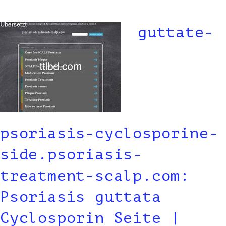
guttate-
psoriasis-cyclosporine-
side.psoriasis-
treatment-scalp.com:
Psoriasis guttata
Cyclosporin Seite |