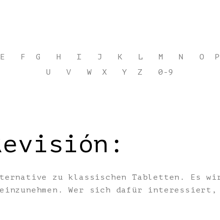
E
F
G
H
I
J
K
L
M
N
O
P
U
V
W
X
Y
Z
0-9
Revisión:
ternative zu klassischen Tabletten. Es wi
 einzunehmen. Wer sich dafür interessiert