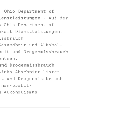
| Ohio Department of
ienstleistungen
- Auf der
s Ohio Department of
gkeit Dienstleistungen.
issbrauch
Gesundheit und Alkohol-
heit und Drogenmissbrauch
entren.
und Drogenmissbrauch
Links Abschnitt listet
it und Drogenmissbrauch
 non-profit-
d Alkoholismus