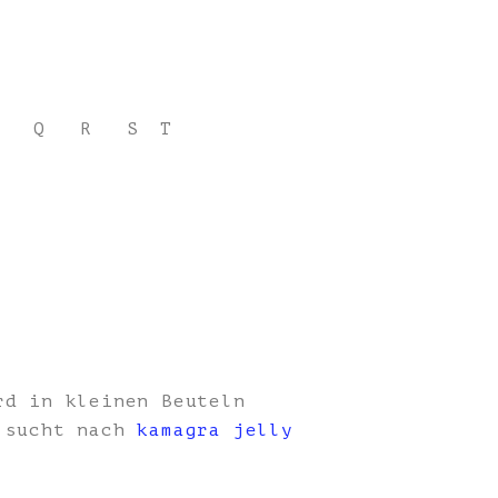
Q
R
S
T
rd in kleinen Beuteln
, sucht nach
kamagra jelly