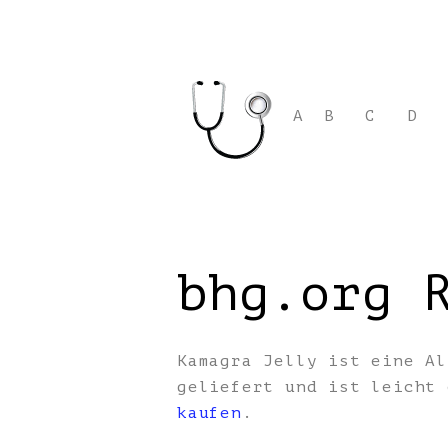
A
B
C
D
bhg.org 
Kamagra Jelly ist eine Al
geliefert und ist leicht
kaufen
.