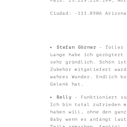
País: 23.229.216.194, Nor
Ciudad: -111.8906 Arizona
Stefan Görner
- Toller 
Lange habe ich gezögtert 
sehr gründlich. Schön ist
Zubehör mitgeliefert ward
wahres Wunder. Endlich ko
Gelenk hat.
Belly
- Funktioniert su
Ich bin total zufrieden m
haben will, ohne den ganz
Baby wenn es anfängt laut
Teile anmachen, fertig!