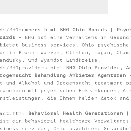
rds/BHGmembers.html
BHG Ohio Boards | Psyc
oards
- BHG ist eine Verhaltens im Gesund
bietet business-services, Ohio psychische
ds in Braun, Warren, Clinton, Logan, Cham
andusky, und Wyandot Landkreise.
rds/BHGproviders.html
BHG Ohio Provider, A
rogensucht Behandlung Anbieter Agenturen
-
t und Alkohol und Drogensucht treatment p
rauchern mit psychischen Erkrankungen, Al
nstleistungen, die Ihnen helfen detox und
tact.html
Behavioral Health Generationen |
ist ein behavioral healthcare Verwaltungs
siness-services, Ohio psychische Gesundhe