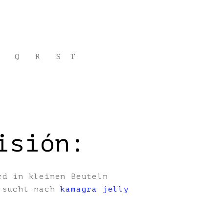
Q
R
S
T
isión:
rd in kleinen Beuteln
, sucht nach
kamagra jelly