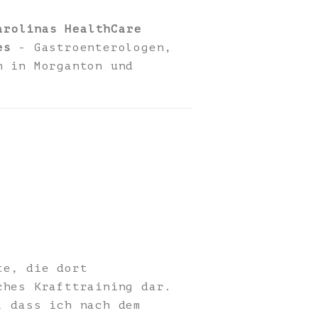
arolinas HealthCare
es
- Gastroenterologen,
n in Morganton und
te, die dort
ches Krafttraining dar.
, dass ich nach dem