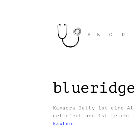
A
B
C
D
blueridg
Kamagra Jelly ist eine Al
geliefert und ist leicht
kaufen
.