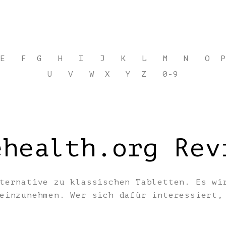
E
F
G
H
I
J
K
L
M
N
O
P
U
V
W
X
Y
Z
0-9
ehealth.org Rev
ternative zu klassischen Tabletten. Es wi
 einzunehmen. Wer sich dafür interessiert