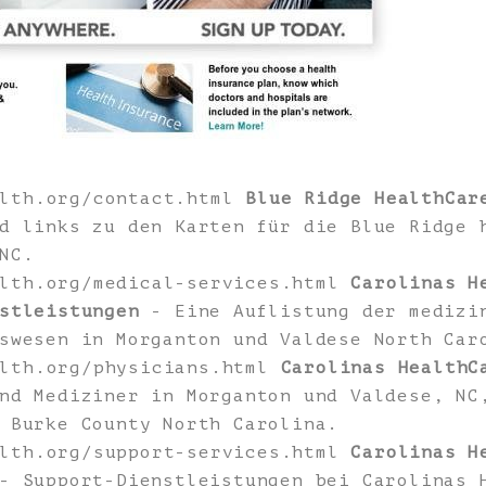
alth.org/contact.html
Blue Ridge HealthCar
d links zu den Karten für die Blue Ridge 
NC.
alth.org/medical-services.html
Carolinas H
stleistungen
- Eine Auflistung der medizin
swesen in Morganton und Valdese North Car
alth.org/physicians.html
Carolinas HealthC
nd Mediziner in Morganton und Valdese, NC
 Burke County North Carolina.
alth.org/support-services.html
Carolinas H
 Support-Dienstleistungen bei Carolinas 