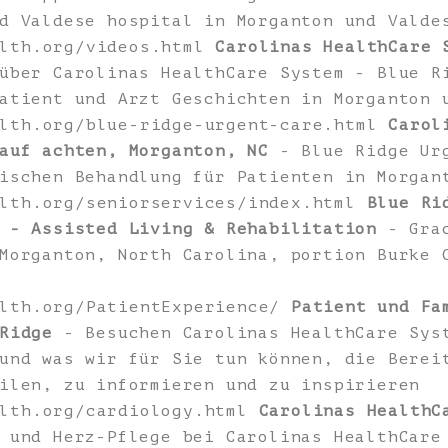
d Valdese hospital in Morganton und Valde
alth.org/videos.html
Carolinas HealthCare 
über Carolinas HealthCare System - Blue R
atient und Arzt Geschichten in Morganton 
alth.org/blue-ridge-urgent-care.html
Carol
auf achten, Morganton, NC
- Blue Ridge Urg
ischen Behandlung für Patienten in Morgan
alth.org/seniorservices/index.html
Blue Ri
 - Assisted Living & Rehabilitation
- Grac
Morganton, North Carolina, portion Burke 
alth.org/PatientExperience/
Patient und Fa
Ridge
- Besuchen Carolinas HealthCare Sys
und was wir für Sie tun können, die Berei
ilen, zu informieren und zu inspirieren
alth.org/cardiology.html
Carolinas HealthC
 und Herz-Pflege bei Carolinas HealthCare