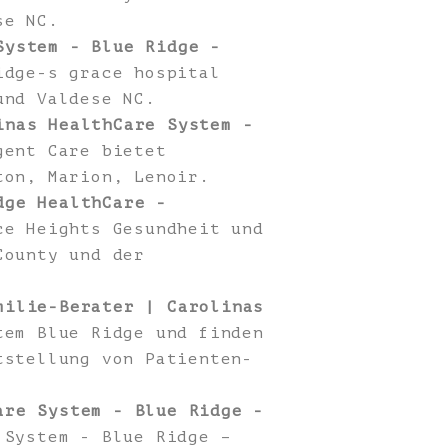
se NC.
System - Blue Ridge -
idge-s grace hospital
und Valdese NC.
inas HealthCare System -
ent Care bietet
ton, Marion, Lenoir.
dge HealthCare -
e Heights Gesundheit und
County und der
milie-Berater | Carolinas
tem Blue Ridge und finden
tstellung von Patienten-
are System - Blue Ridge -
 System - Blue Ridge –