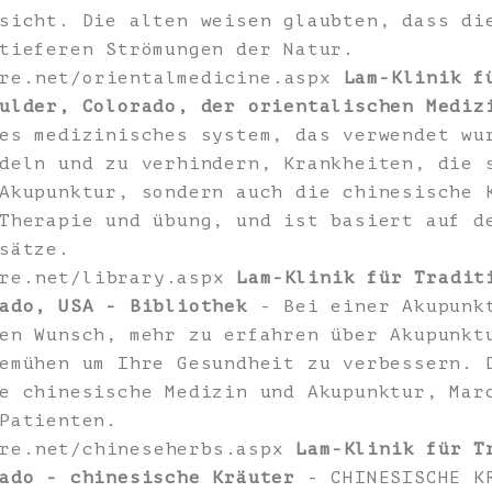
sicht. Die alten weisen glaubten, dass di
tieferen Strömungen der Natur.
ure.net/orientalmedicine.aspx
Lam-Klinik f
ulder, Colorado, der orientalischen Mediz
es medizinisches system, das verwendet wu
deln und zu verhindern, Krankheiten, die 
Akupunktur, sondern auch die chinesische 
Therapie und übung, und ist basiert auf d
sätze.
ure.net/library.aspx
Lam-Klinik für Tradit
ado, USA - Bibliothek
- Bei einer Akupunkt
en Wunsch, mehr zu erfahren über Akupunkt
emühen um Ihre Gesundheit zu verbessern. 
e chinesische Medizin und Akupunktur, Mar
Patienten.
ure.net/chineseherbs.aspx
Lam-Klinik für T
ado - chinesische Kräuter
- CHINESISCHE KR