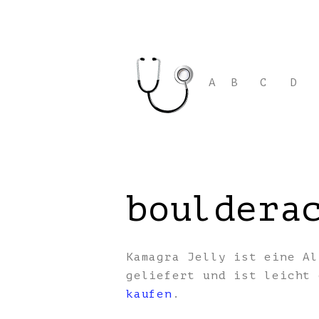
A
B
C
D
bouldera
Kamagra Jelly ist eine Al
geliefert und ist leicht
kaufen
.