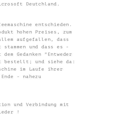
icrosoft Deutchland.
feemaschine entschieden.
odukt hohen Preises, zum
allem aufgefallen, dass
t stammen und dass es -
t dem Gedanken "Entweder
t bestellt; und siehe da:
schine im Laufe ihrer
 Ende - nahezu
tion und Verbindung mit
ieder !