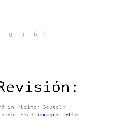
Q
R
S
T
Revisión:
rd in kleinen Beuteln
, sucht nach
kamagra jelly