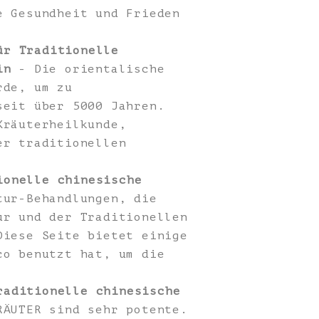
e Gesundheit und Frieden
ür Traditionelle
in
- Die orientalische
rde, um zu
seit über 5000 Jahren.
Kräuterheilkunde,
er traditionellen
ionelle chinesische
ur-Behandlungen, die
ur und der Traditionellen
Diese Seite bietet einige
co benutzt hat, um die
raditionelle chinesische
ÄUTER sind sehr potente.