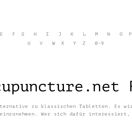
E
F
G
H
I
J
K
L
M
N
O
P
U
V
W
X
Y
Z
0-9
cupuncture.net 
ternative zu klassischen Tabletten. Es wi
 einzunehmen. Wer sich dafür interessiert