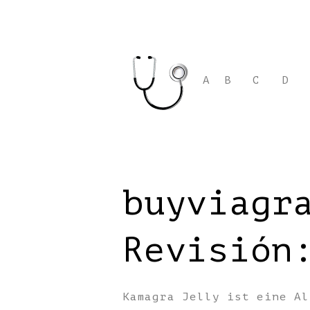
A
B
C
D
buyviagr
Revisión
Kamagra Jelly ist eine Al