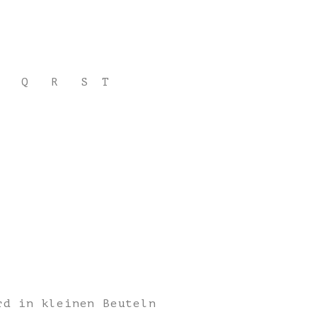
Q
R
S
T
rd in kleinen Beuteln