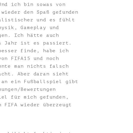
Und ich bin sowas von
 wieder den Spaß gefunden
alistischer und es fühlt
hysik, Gameplay und
gen. Ich hätte auch
s Jahr ist es passiert.
besser finde, habe ich
von FIFA15 und noch
nnte man nichts falsch
acht. Aber daran sieht
 an ein Fußballspiel gibt
nungen/Bewertungen
iel für mich gefunden,
n FIFA wieder überzeugt