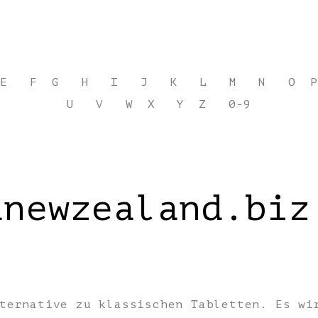
E
F
G
H
I
J
K
L
M
N
O
P
U
V
W
X
Y
Z
0-9
anewzealand.biz
:
ternative zu klassischen Tabletten. Es wi