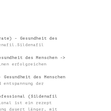
rate) - Gesundheit des
enafil.Sildenafil
esundheit des Menschen ->
inen erfolgreichen
- Gesundheit des Menschen
d entspannung der
ofessional (Sildenafil
onal ist ein rezept
ung dauert länger, mit