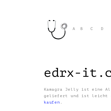
A
B
C
D
edrx-it.
Kamagra Jelly ist eine Al
geliefert und ist leicht
kaufen
.