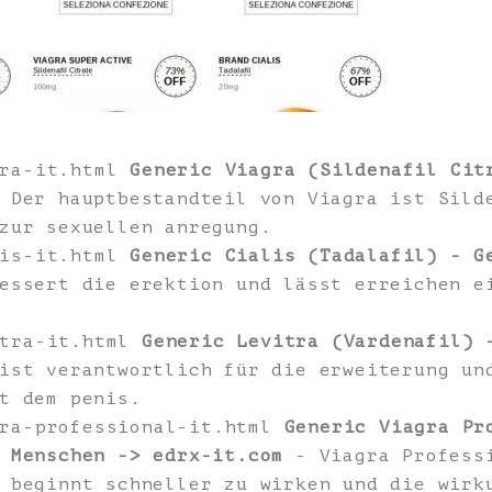
gra-it.html
Generic Viagra (Sildenafil Cit
Der hauptbestandteil von Viagra ist Sild
zur sexuellen anregung.
lis-it.html
Generic Cialis (Tadalafil) - G
essert die erektion und lässt erreichen e
itra-it.html
Generic Levitra (Vardenafil) 
ist verantwortlich für die erweiterung un
t dem penis.
gra-professional-it.html
Generic Viagra Pr
 Menschen -> edrx-it.com
- Viagra Professi
 beginnt schneller zu wirken und die wirk