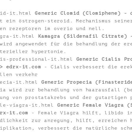
mid-it.html
Generic Clomid (Clomiphene) - 
t ein östrogen-steroid. Mechanismus seine
en rezeptoren im overio und nell.
agra-it.html
Kamagra (Sildenafil Citrate) 
wird angewendet für die behandlung der er
terieller hypertonie.
lis-professional-it.html
Generic Cialis Pr
> edrx-it.com
- Cialis verbessert die erek
llen verkehr
pecia-it.html
Generic Propecia (Finasterid
ia wird zur behandlung von haarausfall (b
ung von prostatakrebs und der gutartigen 
ale-viagra-it.html
Generic Female Viagra (
rx-it.com
- Female Viagra hilft, libido i
dlichkeit zur anregung, hilft, erreichen 
iplikation, verbessert die natürliche sch