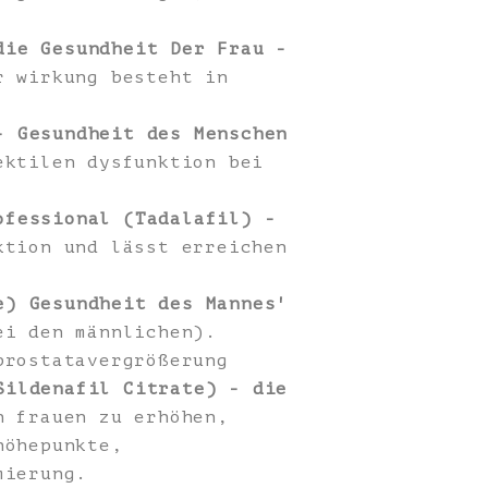
die Gesundheit Der Frau -
r wirkung besteht in
- Gesundheit des Menschen
ektilen dysfunktion bei
ofessional (Tadalafil) -
tion und lässt erreichen
e) Gesundheit des Mannes'
ei den männlichen).
prostatavergrößerung
Sildenafil Citrate) - die
n frauen zu erhöhen,
höhepunkte,
mierung.