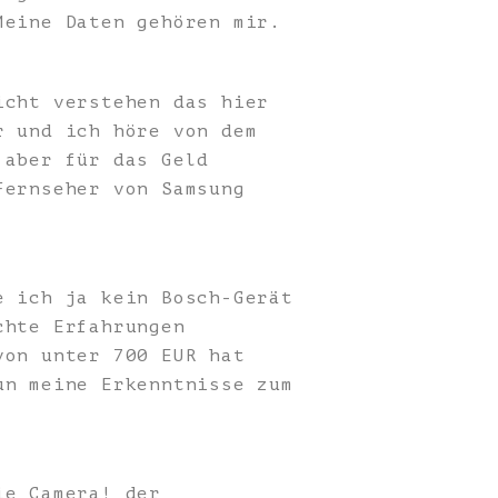
Meine Daten gehören mir.
icht verstehen das hier
r und ich höre von dem
 aber für das Geld
Fernseher von Samsung
e ich ja kein Bosch-Gerät
chte Erfahrungen
von unter 700 EUR hat
un meine Erkenntnisse zum
ie Camera! der