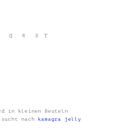
Q
R
S
T
rd in kleinen Beuteln
, sucht nach
kamagra jelly