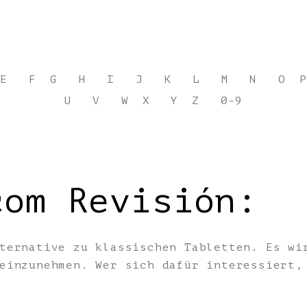
E
F
G
H
I
J
K
L
M
N
O
P
U
V
W
X
Y
Z
0-9
com Revisión:
ternative zu klassischen Tabletten. Es wi
 einzunehmen. Wer sich dafür interessiert