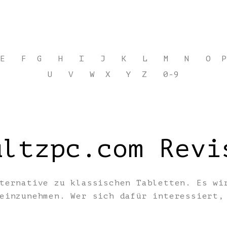
E
F
G
H
I
J
K
L
M
N
O
P
U
V
W
X
Y
Z
0-9
ultzpc.com Revi
ternative zu klassischen Tabletten. Es wi
 einzunehmen. Wer sich dafür interessiert