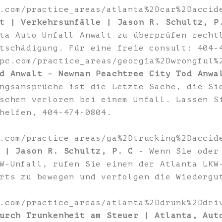
.com/practice_areas/atlanta%2Dcar%2Daccid
t | Verkehrsunfälle | Jason R. Schultz, P
ta Auto Unfall Anwalt zu überprüfen recht
tschädigung. Für eine freie consult: 404-
zpc.com/practice_areas/georgia%2Dwrongful
d Anwalt - Newnan Peachtree City Tod Anwa
ngsansprüche ist die Letzte Sache, die Si
schen verloren bei einem Unfall. Lassen S
helfen, 404-474-0804.
.com/practice_areas/ga%2Dtrucking%2Daccid
 | Jason R. Schultz, P. C
- Wenn Sie oder 
W-Unfall, rufen Sie einen der Atlanta LKW
rts zu bewegen und verfolgen die Wiedergu
.com/practice_areas/atlanta%2Ddrunk%2Ddri
urch Trunkenheit am Steuer | Atlanta, Aut