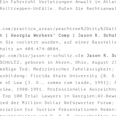
in Fahrstuhl Verletzungen Anwalt in Atla
Rolltreppen-Unfälle. Rufen Sie Rechtsanwa
.com/practice_areas/peachtree%2Dcity%2Dat
t | Georgia Workers' Comp | Jason R. Schu
n Sie verletzt wurden, auf einer Baustell
hultz an 404-474-0804.
zpc.com/bio/jason-r-schultz.cfm
Jason R. S
SCHULTZ, geboren in Akron, Ohio, August 2
mäßige Tod; Medizinischer Fahrlässigkeit;
usbildung: Florida State University (B. S
e of Law (J. D., summa cum laude, 1991); 
view, 1990-1991. Professionelle Auszeichn
 Top 100 Trial Lawyers in Georgien;AV-Bew
ied der Million Dollar Befürworter Forum;
ociation for Justice Präsentationen Reden