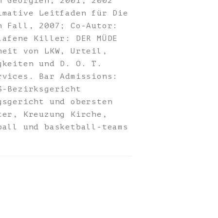
n Georgien, 2001, 2002
imative Leitfaden für Die
n Fall, 2007; Co-Autor:
lafene Killer: DER MÜDE
heit von LKW, Urteil,
gkeiten und D. O. T.
rvices. Bar Admissions:
S-Bezirksgericht
gsgericht und obersten
ter, Kreuzung Kirche,
ball und basketball-teams