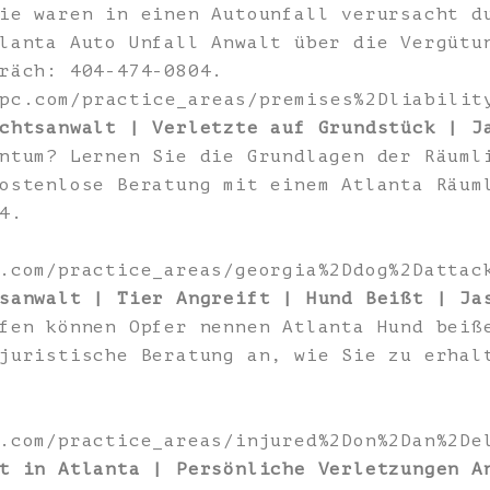
ie waren in einen Autounfall verursacht d
lanta Auto Unfall Anwalt über die Vergütu
räch: 404-474-0804.
zpc.com/practice_areas/premises%2Dliabili
chtsanwalt | Verletzte auf Grundstück | J
ntum? Lernen Sie die Grundlagen der Räuml
ostenlose Beratung mit einem Atlanta Räum
4.
.com/practice_areas/georgia%2Ddog%2Dattac
sanwalt | Tier Angreift | Hund Beißt | Ja
fen können Opfer nennen Atlanta Hund beiß
juristische Beratung an, wie Sie zu erhal
.com/practice_areas/injured%2Don%2Dan%2De
t in Atlanta | Persönliche Verletzungen A