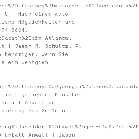
ent%2Dattorney%2Dautomobile%2Daccidents%2E
. C
- Nach einem auto-
liche Möglichkeiten und
474-0804.
%2Ddeath%2Ecfm
Atlanta,
lt | Jason R. Schultz, P.
e benötigen, wenn Sie
ie ein Georgien
ent%2Dattorneys%2Dgeorgia%2Dtruck%2Daccide
eines geliebten Menschen
-Unfall Anwalt zu
tmachung von Schäden.
ving%2Daccident%2Dlawer%2Dgeorgia%2Ddui%2D
o Unfall Anwalt | Jason