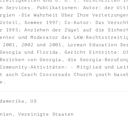
treitigkeiten und D. O. T. Vorschriften i
n Services. Publikationen: Autor: der Ult
rgien -Die Wahrheit Über Ihre Verletzunge
Urteil, Sommer 1997; Co-Autor: Das Versch
r 1995; Anziehen der Zügel auf die Sicher
enter und Moderator des LKW-Rechtsstreiti
 2001, 2002 und 2003, Lorman Education Se
Georgia und Florida. Gericht Eintritte: U
Bezirken von Georgia, die Georgia-Berufun
Community-Aktivitäten: - Mitglied und Lei
t auch Coach Crossroads Church youth base
e.
damerika, US
nien, Vereinigte Staaten