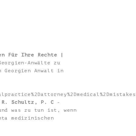
en Für Ihre Rechte |
Georgien-Anwälte zu
n Georgien Anwalt in
alpractice%2Dattorney%2Dmedical%2Dmistakes
 R. Schultz, P. C
-
und was zu tun ist, wenn
nta medizinischen