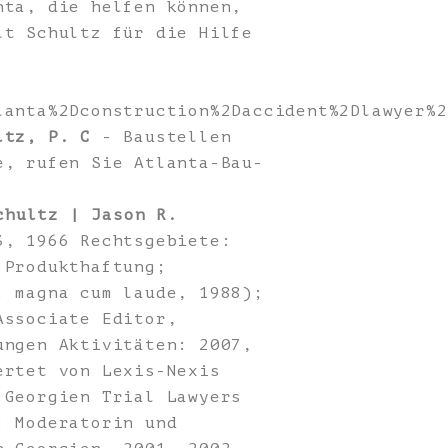
nta, die helfen können,
lt Schultz für die Hilfe
lanta%2Dconstruction%2Daccident%2Dlawyer%2
ltz, P. C
- Baustellen
e, rufen Sie Atlanta-Bau-
chultz | Jason R.
3, 1966 Rechtsgebiete:
 Produkthaftung;
. magna cum laude, 1988);
Associate Editor,
ungen Aktivitäten: 2007,
ertet von Lexis-Nexis
 Georgien Trial Lawyers
: Moderatorin und