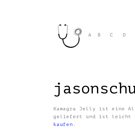
A
B
C
D
jasonsch
Kamagra Jelly ist eine Al
geliefert und ist leicht
kaufen
.