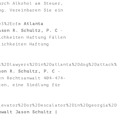
urch Alkohol am Steuer,
ng. Vereinbaren Sie ein
ty3%2Ecfm
Atlanta
ason R. Schultz, P. C
-
ichkeiten Haftung Fällen
lichkeiten Haftung
k%2Dlawyers%2Din%2Datlanta%2Ddog%2Dattack%
son R. Schultz, P. C
-
en Rechtsanwalt 404-474-
ten, eine Siedlung für
levator%2Dor%2Descalator%2Din%2Dgeorgia%2D
nwalt Jason Schultz |