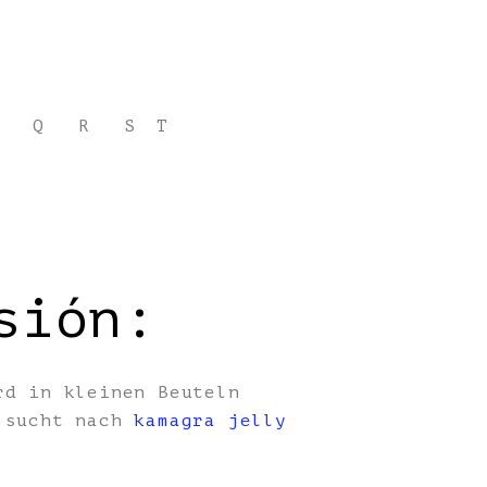
Q
R
S
T
sión:
rd in kleinen Beuteln
, sucht nach
kamagra jelly