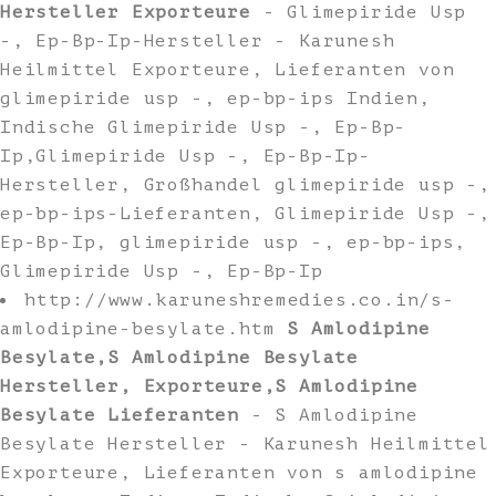
Hersteller Exporteure
- Glimepiride Usp
-, Ep-Bp-Ip-Hersteller - Karunesh
Heilmittel Exporteure, Lieferanten von
glimepiride usp -, ep-bp-ips Indien,
Indische Glimepiride Usp -, Ep-Bp-
Ip,Glimepiride Usp -, Ep-Bp-Ip-
Hersteller, Großhandel glimepiride usp -,
ep-bp-ips-Lieferanten, Glimepiride Usp -,
Ep-Bp-Ip, glimepiride usp -, ep-bp-ips,
Glimepiride Usp -, Ep-Bp-Ip
http://www.karuneshremedies.co.in/s-
amlodipine-besylate.htm
S Amlodipine
Besylate,S Amlodipine Besylate
Hersteller, Exporteure,S Amlodipine
Besylate Lieferanten
- S Amlodipine
Besylate Hersteller - Karunesh Heilmittel
Exporteure, Lieferanten von s amlodipine