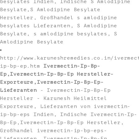
besylates Indien, Indische S Amlodipine
Besylate,S Amlodipine Besylate
Hersteller, Großhandel s amlodipine
besylates Lieferanten, S Amlodipine
Besylate, s amlodipine besylates, S
Amlodipine Besylate
http://www.karuneshremedies.co.in/ivermec
ip-bp-ep.htm
Ivermectin-Ip-Bp-
Ep,Ivermectin-Ip-Bp-Ep Hersteller-
Exporteure,Ivermectin-Ip-Bp-Ep-
Lieferanten
- Ivermectin-Ip-Bp-Ep
Hersteller - Karunesh Heilmittel
Exporteure, Lieferanten von ivermectin-
ip-bp-eps Indien, Indische Ivermectin-Ip-
Bp-Ep,Ivermectin-Ip-Bp-Ep Hersteller,
Großhandel ivermectin-ip-bp-eps-
Lieferanten, Ivermectin-Ip-Bp-Ep,