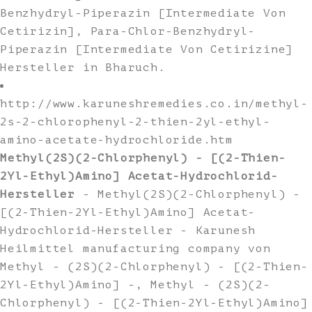
Benzhydryl-Piperazin [Intermediate Von
Cetirizin], Para-Chlor-Benzhydryl-
Piperazin [Intermediate Von Cetirizine]
Hersteller in Bharuch.
http://www.karuneshremedies.co.in/methyl-
2s-2-chlorophenyl-2-thien-2yl-ethyl-
amino-acetate-hydrochloride.htm
Methyl(2S)(2-Chlorphenyl) - [(2-Thien-
2Yl-Ethyl)Amino] Acetat-Hydrochlorid-
Hersteller
- Methyl(2S)(2-Chlorphenyl) -
[(2-Thien-2Yl-Ethyl)Amino] Acetat-
Hydrochlorid-Hersteller - Karunesh
Heilmittel manufacturing company von
Methyl - (2S)(2-Chlorphenyl) - [(2-Thien-
2Yl-Ethyl)Amino] -, Methyl - (2S)(2-
Chlorphenyl) - [(2-Thien-2Yl-Ethyl)Amino]