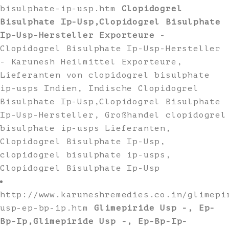
bisulphate-ip-usp.htm
Clopidogrel
Bisulphate Ip-Usp,Clopidogrel Bisulphate
Ip-Usp-Hersteller Exporteure
-
Clopidogrel Bisulphate Ip-Usp-Hersteller
- Karunesh Heilmittel Exporteure,
Lieferanten von clopidogrel bisulphate
ip-usps Indien, Indische Clopidogrel
Bisulphate Ip-Usp,Clopidogrel Bisulphate
Ip-Usp-Hersteller, Großhandel clopidogrel
bisulphate ip-usps Lieferanten,
Clopidogrel Bisulphate Ip-Usp,
clopidogrel bisulphate ip-usps,
Clopidogrel Bisulphate Ip-Usp
http://www.karuneshremedies.co.in/glimepi
usp-ep-bp-ip.htm
Glimepiride Usp -, Ep-
Bp-Ip,Glimepiride Usp -, Ep-Bp-Ip-