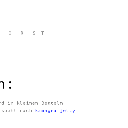
Q
R
S
T
n:
rd in kleinen Beuteln
, sucht nach
kamagra jelly