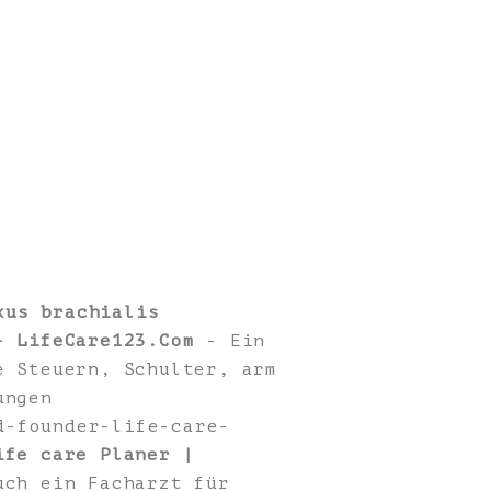
xus brachialis
- LifeCare123.Com
- Ein
e Steuern, Schulter, arm
ungen
d-founder-life-care-
ife care Planer |
uch ein Facharzt für