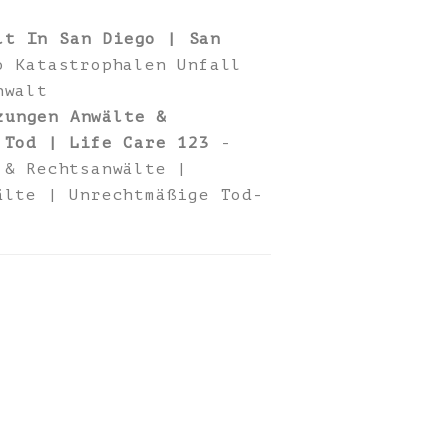
lt In San Diego | San
 Katastrophalen Unfall
nwalt
zungen Anwälte &
 Tod | Life Care 123
-
 & Rechtsanwälte |
älte | Unrechtmäßige Tod-