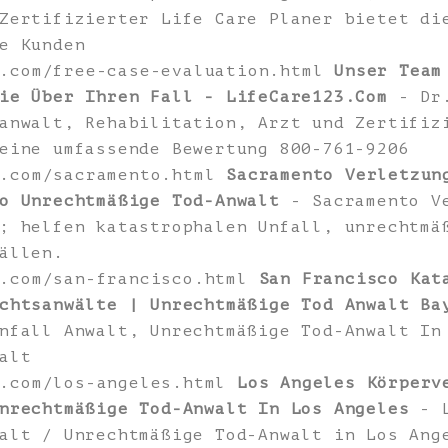
Zertifizierter Life Care Planer bietet di
e Kunden
3.com/free-case-evaluation.html
Unser Team
ie Über Ihren Fall - LifeCare123.Com
- Dr.
anwalt, Rehabilitation, Arzt und Zertifiz
eine umfassende Bewertung 800-761-9206
3.com/sacramento.html
Sacramento Verletzun
o Unrechtmäßige Tod-Anwalt
- Sacramento Ve
; helfen katastrophalen Unfall, unrechtmä
ällen.
3.com/san-francisco.html
San Francisco Kat
chtsanwälte | Unrechtmäßige Tod Anwalt Ba
nfall Anwalt, Unrechtmäßige Tod-Anwalt In
alt
3.com/los-angeles.html
Los Angeles Körperv
nrechtmäßige Tod-Anwalt In Los Angeles
- L
alt / Unrechtmäßige Tod-Anwalt in Los Ang