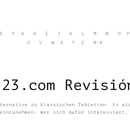
E
F
G
H
I
J
K
L
M
N
O
P
U
V
W
X
Y
Z
0-9
123.com Revisió
ternative zu klassischen Tabletten. Es wi
 einzunehmen. Wer sich dafür interessiert