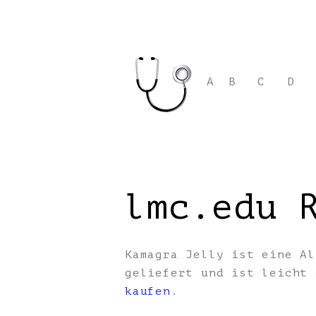
A
B
C
D
lmc.edu 
Kamagra Jelly ist eine Al
geliefert und ist leicht
kaufen
.