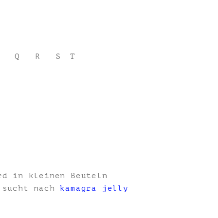
Q
R
S
T
rd in kleinen Beuteln
, sucht nach
kamagra jelly