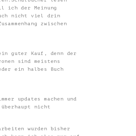
len.Schulbücher lesen
il ich der Meinung
uch nicht viel drin
Zusammenhang zwischen
ein guter Kauf, denn der
ronen sind meistens
eder ein halbes Buch
immer updates machen und
 überhaupt nicht
arbeiten wurden bisher