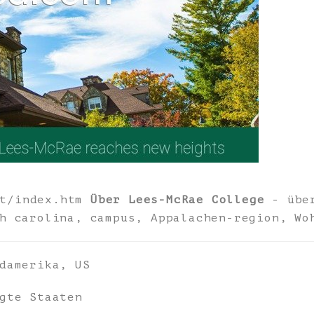
ut/index.htm
Über Lees-McRae College
- übe
h carolina, campus, Appalachen-region, Wo
damerika, US
gte Staaten