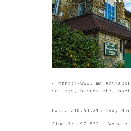
http://www.lmc.edu/abo
college, banner elk, nort
País: 216.54.215.188, Nor
Ciudad: -97.822 , Vereini