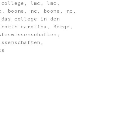
 college, lmc, lmc,
c, boone, nc, boone, nc,
 das college in den
 north carolina, Berge,
steswissenschaften,
issenschaften,
ss