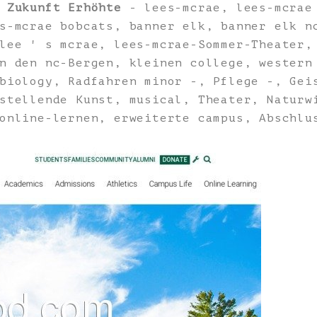
e Zukunft Erhöhte
- lees-mcrae, lees-mcrae
s-mcrae bobcats, banner elk, banner elk n
lee ' s mcrae, lees-mcrae-Sommer-Theater,
n den nc-Bergen, kleinen college, western
biology, Radfahren minor -, Pflege -, Gei
stellende Kunst, musical, Theater, Naturw
online-lernen, erweiterte campus, Abschlu