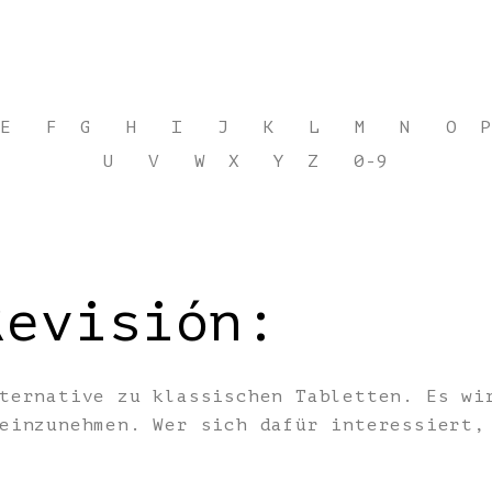
E
F
G
H
I
J
K
L
M
N
O
P
U
V
W
X
Y
Z
0-9
Revisión:
ternative zu klassischen Tabletten. Es wi
 einzunehmen. Wer sich dafür interessiert