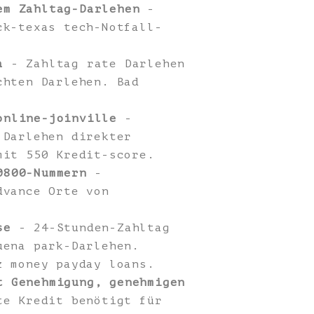
em Zahltag-Darlehen
-
ck-texas tech-Notfall-
a
- Zahltag rate Darlehen
chten Darlehen. Bad
online-joinville
-
 Darlehen direkter
mit 550 Kredit-score.
0800-Nummern
-
dvance Orte von
se
- 24-Stunden-Zahltag
uena park-Darlehen.
z money payday loans.
t Genehmigung, genehmigen
te Kredit benötigt für