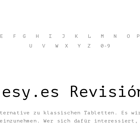
E
F
G
H
I
J
K
L
M
N
O
P
U
V
W
X
Y
Z
0-9
.esy.es Revisió
ternative zu klassischen Tabletten. Es wi
 einzunehmen. Wer sich dafür interessiert