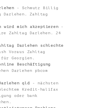
rlehen
- Schmutz Billig
g Darlehen. Zahltag
n wird mich akzeptieren
-
ire Zahltag Darlehen. 24
ahltag Darlehen schlechte
ash Voraus Zahltag
 für Georgien.
online Beschäftigung
ehen Darlehen pbcom
Darlehen qld
- nächsten
hlechtem Kredit-halifax
igung oder bank
ehen.