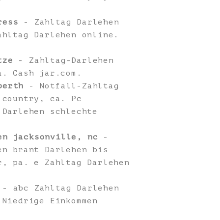
ress
- Zahltag Darlehen
ahltag Darlehen online.
tze
- Zahltag-Darlehen
a. Cash jar.com.
perth
- Notfall-Zahltag
 country, ca. Pc
 Darlehen schlechte
en jacksonville, nc
-
en brant Darlehen bis
r, pa. e Zahltag Darlehen
- abc Zahltag Darlehen
 Niedrige Einkommen