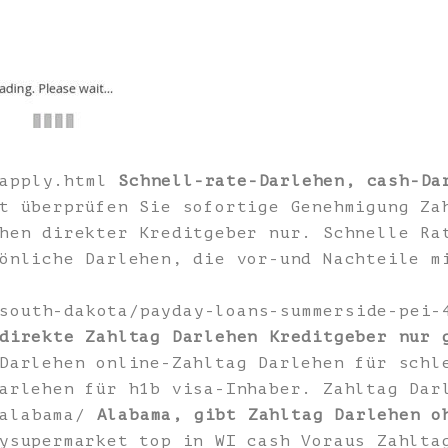
/apply.html
Schnell-rate-Darlehen, cash-Da
t überprüfen Sie sofortige Genehmigung Za
hen direkter Kreditgeber nur. Schnelle Ra
önliche Darlehen, die vor-und Nachteile m
/south-dakota/payday-loans-summerside-pei
direkte Zahltag Darlehen Kreditgeber nur 
Darlehen online-Zahltag Darlehen für schl
arlehen für h1b visa-Inhaber. Zahltag Dar
/alabama/
Alabama, gibt Zahltag Darlehen o
ysupermarket top in WI cash Voraus Zahlta