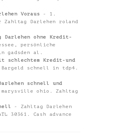
rlehen Voraus
- 1.
r Zahltag Darlehen roland
g Darlehen ohne Kredit-
essee, persönliche
in gadsden al.
it schlechtem Kredit-und
 Bargeld schnell in tdp4.
Darlehen schnell und
 marysville ohio. Zahltag
nell
- Zahltag Darlehen
ATL 30361. Cash advance