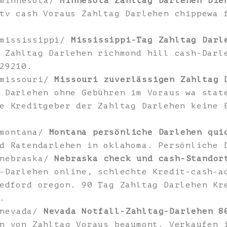
/minnesota/
Minnesota Zahltag Darlehen Die
tv cash Voraus Zahltag Darlehen chippewa 
/mississippi/
Mississippi-Tag Zahltag Darl
 Zahltag Darlehen richmond hill cash-Darl
29210.
/missouri/
Missouri zuverlässigen Zahltag 
 Darlehen ohne Gebühren im Voraus wa stat
e Kreditgeber der Zahltag Darlehen keine 
/montana/
Montana persönliche Darlehen qui
d Ratendarlehen in oklahoma. Persönliche 
/nebraska/
Nebraska check und cash-Standor
-Darlehen online, schlechte Kredit-cash-a
edford oregon. 90 Tag Zahltag Darlehen Kr
.
/nevada/
Nevada Notfall-Zahltag-Darlehen 8
n von Zahltag Voraus beaumont. Verkaufen 