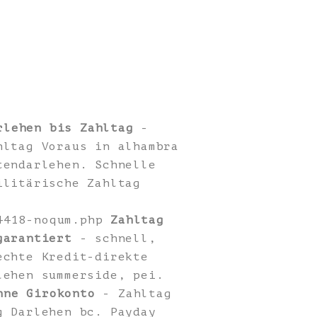
rlehen bis Zahltag
-
hltag Voraus in alhambra
tendarlehen. Schnelle
ilitärische Zahltag
-4418-noqum.php
Zahltag
garantiert
- schnell,
echte Kredit-direkte
lehen summerside, pei.
hne Girokonto
- Zahltag
g Darlehen bc. Payday