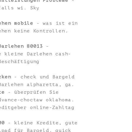
nstleistungen Probleme
-
falls wi. Sky
ehen mobile
- was ist ein
ehen keine Kontrollen.
Darlehen 80013
-
e kleine Darlehen cash-
Beschäftigung
cken
- check und Bargeld
Darlehen alpharetta, ga.
te
- überprüfen Sie
dvance-choctaw oklahoma.
editgeber online-Zahltag
00
- kleine Kredite, gute
ipad für Bargeld. quick