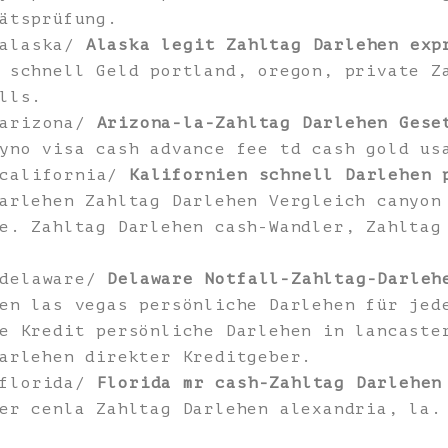
ätsprüfung.
/alaska/
Alaska legit Zahltag Darlehen exp
 schnell Geld portland, oregon, private Z
lls.
/arizona/
Arizona-la-Zahltag Darlehen Gese
yno visa cash advance fee td cash gold us
/california/
Kalifornien schnell Darlehen 
arlehen Zahltag Darlehen Vergleich canyon
e. Zahltag Darlehen cash-Wandler, Zahltag
/delaware/
Delaware Notfall-Zahltag-Darleh
en las vegas persönliche Darlehen für jed
e Kredit persönliche Darlehen in lancaste
arlehen direkter Kreditgeber.
/florida/
Florida mr cash-Zahltag Darlehen
er cenla Zahltag Darlehen alexandria, la.