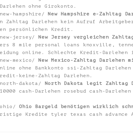
Darlehen ohne Girokonto.
/new-hampshire/
New Hampshire e-Zahltag Da
n Zahltag Darlehen kein Aufruf Arbeitgebe
en persönlichen Kredit.
/new-jersey/
New Jersey vergleichen Zahlta
ers 8 mile personal loans knoxville, tenn
eidung online. Schlechte Kredit-Darlehen 
/new-mexico/
New Mexico-Zahltag Darlehen m
nline ohne Bankkonto ssi-Zahltag Darlehen
redit-keine-Zahltag Darlehen.
/north-dakota/
North Dakota legit Zahltag 
10000 cash-Darlehen rosebud cash-Darlehen
/ohio/
Ohio Bargeld benötigen wirklich sch
ristige Kredite tyler texas cash advance 