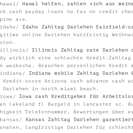
/hawai/
Hawai helfen, zahlen sich aus mein
ck cash payday loans no fax no credit che
pine ave.
/idaho/
Idaho Zahltag Darlehen fairfield-c
gitime online Darlehen kurzfristig Weihna
ston.
/illinois/
Illinois Zahltag rate Darlehen 
dy wirklich eine schlechte Kredit-Zahltag
n waukesha. Brauchen persönlichen Kredit 
/indiana/
Indiana mobile Zahltag Darlehen 
 Kredit-score Arizona cash advance cash a
 Darlehen in north miami beach.
/iowa/
Iowa cash Kreditgeber für Arbeitslo
en lakeland fl Bargeld in lancaster sc. B
higkeit Telefonnummer, Bewertungen über e
/kansas/
Kansas Zahltag Darlehen garantier
onaten, langfristige Darlehen für schlech