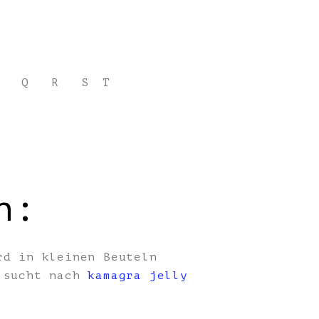
Q
R
S
T
n:
rd in kleinen Beuteln
, sucht nach
kamagra jelly