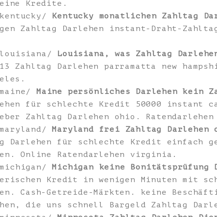
eine Kredite.
/kentucky/
Kentucky monatlichen Zahltag Da
gen Zahltag Darlehen instant-Draht-Zahlta
/louisiana/
Louisiana, was Zahltag Darlehe
13 Zahltag Darlehen parramatta new hampsh
eles.
/maine/
Maine persönliches Darlehen kein Z
ehen für schlechte Kredit 50000 instant c
eber Zahltag Darlehen ohio. Ratendarlehen
/maryland/
Maryland frei Zahltag Darlehen 
g Darlehen für schlechte Kredit einfach g
en. Online Ratendarlehen virginia.
/michigan/
Michigan keine Bonitätsprüfung 
erischen Kredit in wenigen Minuten mit sc
en. Cash-Getreide-Märkten. keine Beschäft
hen, die uns schnell Bargeld Zahltag Darl