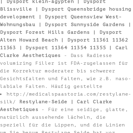
| Dysport klein-ägypten | Dysport
Blissville | Dysport Queensbridge housing
development | Dysport Queensview West-
Wohnungsbau | Dysport Sunnyside Gardens |
Dysport Forest Hills Gardens | Dysport
Alten Howard Beach | Dysport 11361 11362
11363 | Dysport 11364 11354 11355 | Carl
Clarke Aesthetiques
- Dass Radiesse
volumizing Filler ist FDA-zugelassen für
die Korrektur moderater bis schwerer
Gesichtsfalten und Falten, wie z.B. naso-
labiale Falten. Häufig gestellte
http://medicalspaastoria.com/restylane-
silk/
Restylane-Seide | Carl Clarke
Aesthetiques
- Für eine seidige, glatte,
natürlich aussehende lächeln, die
speziell für die Lippen, und die Linien
um Sie herum Restylane Seide hat vor