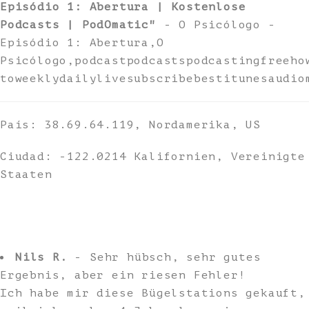
Episódio 1: Abertura | Kostenlose
Podcasts | PodOmatic"
- O Psicólogo -
Episódio 1: Abertura,O
Psicólogo,podcastpodcastspodcastingfreeho
toweeklydailylivesubscribebestitunesaudio
País: 38.69.64.119, Nordamerika, US
Ciudad: -122.0214 Kalifornien, Vereinigte
Staaten
Nils R.
- Sehr hübsch, sehr gutes
Ergebnis, aber ein riesen Fehler!
Ich habe mir diese Bügelstations gekauft,