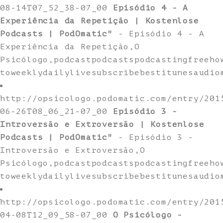
08-14T07_52_38-07_00
Episódio 4 - A
Experiência da Repetição | Kostenlose
Podcasts | PodOmatic"
- Episódio 4 - A
Experiência da Repetição,O
Psicólogo,podcastpodcastspodcastingfreeho
toweeklydailylivesubscribebestitunesaudio
http://opsicologo.podomatic.com/entry/201
06-26T08_06_21-07_00
Episódio 3 -
Introversão e Extroversão | Kostenlose
Podcasts | PodOmatic"
- Episódio 3 -
Introversão e Extroversão,O
Psicólogo,podcastpodcastspodcastingfreeho
toweeklydailylivesubscribebestitunesaudio
http://opsicologo.podomatic.com/entry/201
04-08T12_09_58-07_00
O Psicólogo -