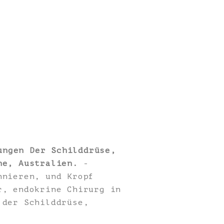
ungen Der Schilddrüse,
ne, Australien.
-
nnieren, und Kropf
r, endokrine Chirurg in
 der Schilddrüse,