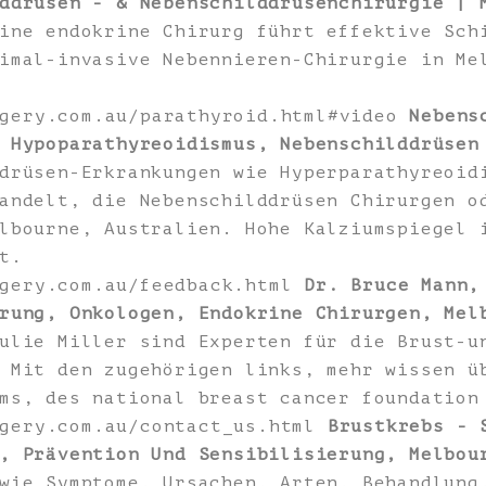
ddrüsen - & Nebenschilddrüsenchirurgie | 
ine endokrine Chirurg führt effektive Sch
imal-invasive Nebennieren-Chirurgie in Me
rgery.com.au/parathyroid.html#video
Nebens
 Hypoparathyreoidismus, Nebenschilddrüsen
drüsen-Erkrankungen wie Hyperparathyreoid
andelt, die Nebenschilddrüsen Chirurgen o
lbourne, Australien. Hohe Kalziumspiegel 
t.
rgery.com.au/feedback.html
Dr. Bruce Mann,
rung, Onkologen, Endokrine Chirurgen, Mel
ulie Miller sind Experten für die Brust-u
 Mit den zugehörigen links, mehr wissen ü
ms, des national breast cancer foundation
rgery.com.au/contact_us.html
Brustkrebs - 
, Prävention Und Sensibilisierung, Melbou
wie Symptome, Ursachen, Arten, Behandlung