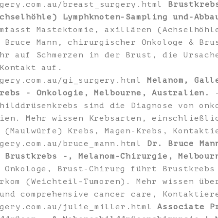
rgery.com.au/breast_surgery.html
Brustkreb
chselhöhle) Lymphknoten-Sampling und-Abba
mfasst Mastektomie, axillären (Achselhöhl
 Bruce Mann, chirurgischer Onkologe & Bru
hr auf Schmerzen in der Brust, die Ursach
Kontakt auf.
rgery.com.au/gi_surgery.html
Melanom, Gall
rebs - Onkologie, Melbourne, Australien.
-
hilddrüsenkrebs sind die Diagnose von onk
ien. Mehr wissen Krebsarten, einschließli
 (Maulwürfe) Krebs, Magen-Krebs, Kontakti
rgery.com.au/bruce_mann.html
Dr. Bruce Man
 Brustkrebs -, Melanom-Chirurgie, Melbour
 Onkologe, Brust-Chirurg führt Brustkrebs
rkom (Weichteil-Tumoren). Mehr wissen übe
und comprehensive cancer care, Kontaktier
rgery.com.au/julie_miller.html
Associate P