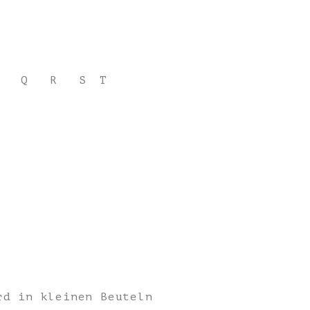
Q
R
S
T
rd in kleinen Beuteln