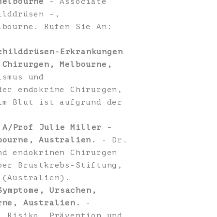
Melbourne
- Associate
ilddrüsen -,
lbourne. Rufen Sie An:
childdrüsen-Erkrankungen
 Chirurgen, Melbourne,
ismus und
der endokrine Chirurgen,
im Blut ist aufgrund der
 A/Prof Julie Miller -
bourne, Australien.
- Dr.
nd endokrinen Chirurgen
ber Brustkrebs-Stiftung,
 (Australien).
Symptome, Ursachen,
rne, Australien.
-
, Risiko, Prävention und