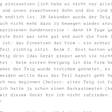
g einzusetzen (ich habe es nicht nur alle
 und unser erwachsener Sohn und die sind 
h endlich los. 30 Sekunden wurde der Teig
uch nicht mehr dazu zu bewegen wieder anz
epriesenen Kundenservice - dann 14 Tage g
rste Brot war sehr gut und auch die Form 
 ist: das Einsetzen der Form - ein echter
Teil richtig sitzt. Beim 2. Brot hatten w
htig drin (das Gerät piepst wenn sie nich
tet - beim ersten Knetgang ist die Form b
aber der Teig wurde trotzdem geknetet, es
meiden wollte dass das Teil kaputt geht h
ch neu beginnen (heisst: alter Teig ist f
ich hatte ja schon einen Backautomaten (k
mit diesem Gerät bin ich nicht zufrieden.
!