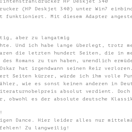
Tintenstrahldrucker HP Deskjet 340
rucker (HP Deskjet 340) unter Win7 einbin
t funktioniert. Mit diesem Adapter angest
tig, aber zu langatmig
hte. Und ich habe lange überlegt, trotz m
aren die letzten hundert Seiten, die in m
 des Romans zu tun haben, unendlich ermüd
Oskar hat irgendwann seinen Reiz verloren
ert Seiten kürzer, würde ich ihm volle Pu
ähler, wie es sonst keinen anderen in Deu
iteraturnobelpreis absolut verdient. Doch
r, obwohl es der absolute deutsche Klassi
!
igen Dance. Hier leider alles nur mittelm
fehlen! Zu langweilig!