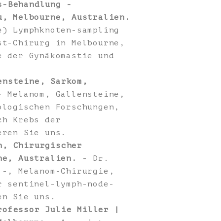
s-Behandlung -
u, Melbourne, Australien.
e) Lymphknoten-sampling
st-Chirurg in Melbourne,
e der Gynäkomastie und
ensteine, Sarkom,
 Melanom, Gallensteine,
ologischen Forschungen,
ch Krebs der
eren Sie uns.
n, Chirurgischer
ne, Australien.
- Dr.
 -, Melanom-Chirurgie,
r sentinel-lymph-node-
en Sie uns.
rofessor Julie Miller |