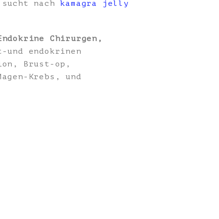
, sucht nach
kamagra jelly
Endokrine Chirurgen,
t-und endokrinen
ion, Brust-op,
Magen-Krebs, und