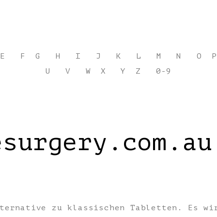
E
F
G
H
I
J
K
L
M
N
O
P
U
V
W
X
Y
Z
0-9
esurgery.com.au
:
ternative zu klassischen Tabletten. Es wi