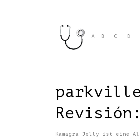
A
B
C
D
parkvill
Revisión
Kamagra Jelly ist eine Al