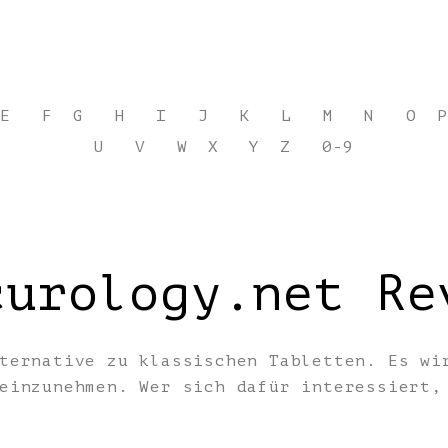
E
F
G
H
I
J
K
L
M
N
O
P
U
V
W
X
Y
Z
0-9
curology.net Re
ternative zu klassischen Tabletten. Es wi
 einzunehmen. Wer sich dafür interessiert