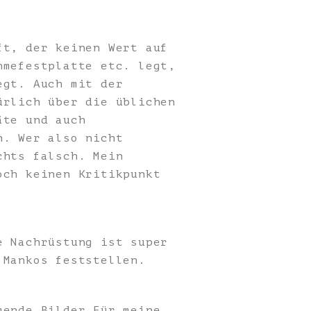
ft, der keinen Wert auf
hmefestplatte etc. legt,
egt. Auch mit der
ürlich über die üblichen
äte und auch
h. Wer also nicht
chts falsch. Mein
och keinen Kritikpunkt
e Nachrüstung ist super
 Mankos feststellen.
gende Bilder.Für meine