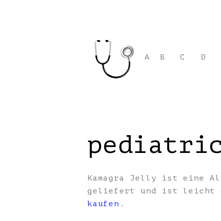
A
B
C
D
pediatri
Kamagra Jelly ist eine Al
geliefert und ist leicht
kaufen
.