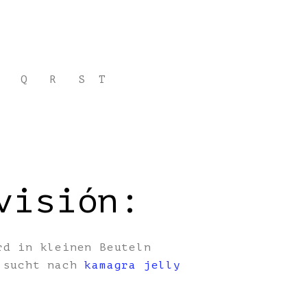
Q
R
S
T
visión:
rd in kleinen Beuteln
, sucht nach
kamagra jelly