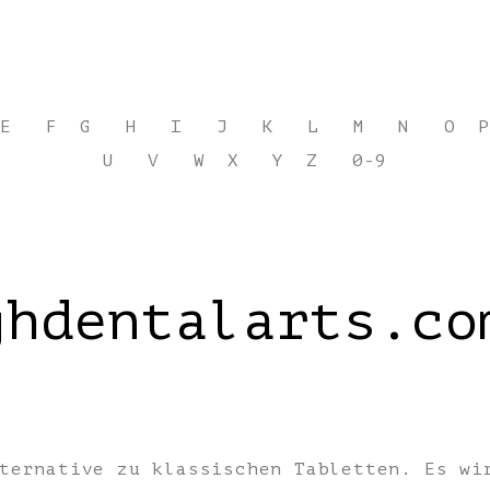
E
F
G
H
I
J
K
L
M
N
O
P
U
V
W
X
Y
Z
0-9
ghdentalarts.co
:
ternative zu klassischen Tabletten. Es wi