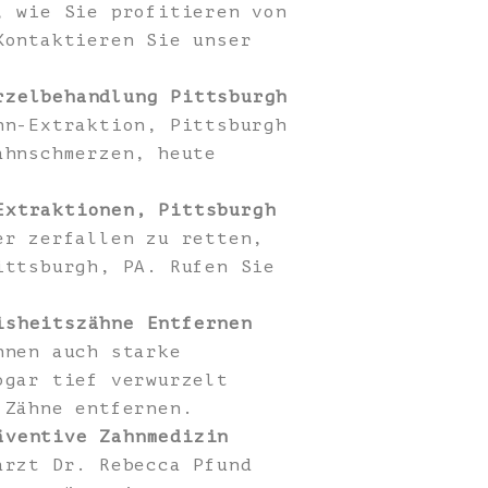
 wie Sie profitieren von
Kontaktieren Sie unser
rzelbehandlung Pittsburgh
hn-Extraktion, Pittsburgh
ahnschmerzen, heute
Extraktionen, Pittsburgh
er zerfallen zu retten,
ittsburgh, PA. Rufen Sie
isheitszähne Entfernen
nnen auch starke
ogar tief verwurzelt
 Zähne entfernen.
äventive Zahnmedizin
arzt Dr. Rebecca Pfund