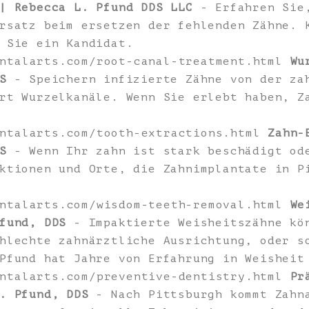
| Rebecca L. Pfund DDS LLC
- Erfahren Sie,
rsatz beim ersetzen der fehlenden Zähne. 
 Sie ein Kandidat.
entalarts.com/root-canal-treatment.html
Wu
S
- Speichern infizierte Zähne von der za
rt Wurzelkanäle. Wenn Sie erlebt haben, Z
entalarts.com/tooth-extractions.html
Zahn-
S
- Wenn Ihr zahn ist stark beschädigt od
ktionen und Orte, die Zahnimplantate in P
entalarts.com/wisdom-teeth-removal.html
We
fund, DDS
- Impaktierte Weisheitszähne kö
hlechte zahnärztliche Ausrichtung, oder s
Pfund hat Jahre von Erfahrung in Weisheit
entalarts.com/preventive-dentistry.html
Pr
. Pfund, DDS
- Nach Pittsburgh kommt Zahn