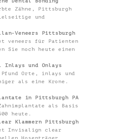
che Dental Bonding
rbte Zähne, Pittsburgh
ielseitige und
llan-Veneers Pittsburgh
et veneers für Patienten
en Sie noch heute einen
l Inlays und Onlays
Pfund Orte, inlays und
niger als eine Krone.
lantate in Pittsburgh PA
Zahnimplantate als Basis
500 heute.
lear Klammern Pittsburgh
et Invisalign clear
nellen Hosenträger.