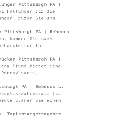
lungen Pittsburgh PA |
ei Füllungen für die
ungen, rufen Sie und
n Pittsburgh PA | Rebecca
en, kommen Sie nach
erherstellen Ihr
rücken Pittsburgh PA |
ecca Pfund bietet eine
 Pennsylvania,
tsburgh PA | Rebecca L.
osmetik-Zahnersatz für
heute planen Sie einen
tml
Implantatgetragener