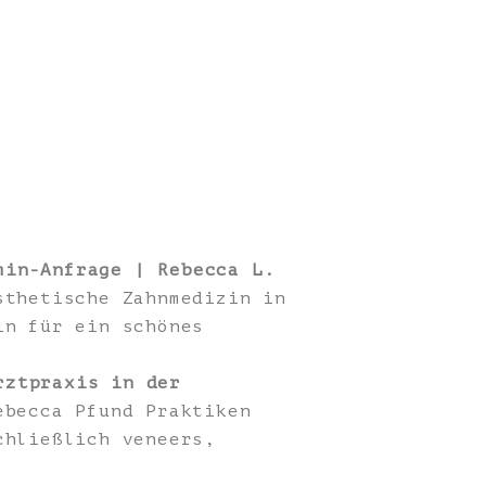
min-Anfrage | Rebecca L.
sthetische Zahnmedizin in
in für ein schönes
rztpraxis in der
becca Pfund Praktiken
chließlich veneers,