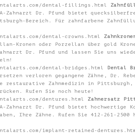
entalarts.com/dental-fillings.html
Zahnfül
-Zahnarzt Dr. Pfund bietet quecksilberfr
tsburgh-Bereich. Für zahnfarbene Zahnfüll
entalarts.com/dental-crowns.html
Zahnkrone
llan-Kronen oder Porzellan über gold Kron
ahnarzt Dr. Pfund und lassen Sie uns wied
eln!
entalarts.com/dental-bridges.html
Dental B
setzen verloren gegangene Zähne, Dr. Reb
e restaurative Zahnmedizin in Pittsburgh,
rücken. Rufen Sie noch heute!
entalarts.com/dentures.html
Zahnersatz Pit
A-Zahnarzt Dr. Pfund bietet hochwertige K
aben, Ihre Zähne. Rufen Sie 412-261-2500 
entalarts.com/implant-retained-dentures.h