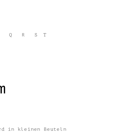
Q
R
S
T
m
rd in kleinen Beuteln