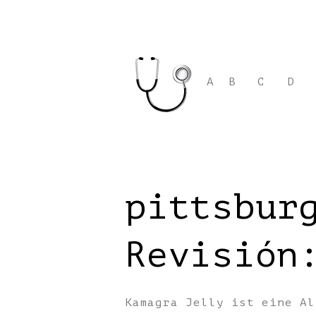
A
B
C
D
pittsbur
Revisión
Kamagra Jelly ist eine Al