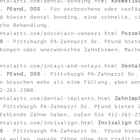
entalarts.com/dental-bonding.html
Kosmetis
. Pfund, DDS
- Für zerbrochene oder verfä
d bietet dental bonding, eine schnelle, v
che Behandlung.
entalarts.com/porcelain-veneers.html
Porze
S
- Pittsburgh PA-Zahnarzt Dr. Pfund biet
bungen oder unerwünschte Zahnformen. Mach
entalarts.com/inlays-and-onlays.html
Denta
. Pfund, DDS
- Pittsburgh PA-Zahnarzt Dr. 
n brauchen mehr als eine Füllung, aber we
2-261-2500.
entalarts.com/dental-implants.html
Zahnimp
Pittsburgh PA-Zahnarzt Dr. Pfund bietet 
fehlende Zähne haben, rufen Sie 412-261-2
entalarts.com/invisalign.html
Invisalign C
S
- Pittsburgh PA-Zahnarzt Dr. Pfund biet
ie wollen, gerade Zähne ohne den traditio