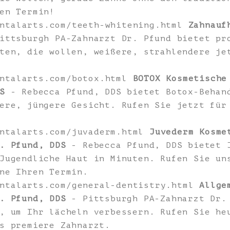
en Termin!
entalarts.com/teeth-whitening.html
Zahnauf
ttsburgh PA-Zahnarzt Dr. Pfund bietet pr
ten, die wollen, weißere, strahlendere je
entalarts.com/botox.html
BOTOX Kosmetische
S
- Rebecca Pfund, DDS bietet Botox-Behan
ere, jüngere Gesicht. Rufen Sie jetzt für
entalarts.com/juvaderm.html
Juvederm Kosme
. Pfund, DDS
- Rebecca Pfund, DDS bietet 
Jugendliche Haut in Minuten. Rufen Sie un
ne Ihren Termin.
entalarts.com/general-dentistry.html
Allge
. Pfund, DDS
- Pittsburgh PA-Zahnarzt Dr.
, um Ihr lächeln verbessern. Rufen Sie he
s premiere Zahnarzt.