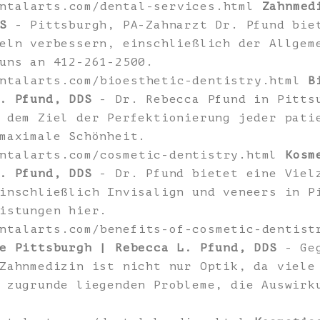
entalarts.com/dental-services.html
Zahnmed
S
- Pittsburgh, PA-Zahnarzt Dr. Pfund bie
eln verbessern, einschließlich der Allgem
uns an 412-261-2500.
entalarts.com/bioesthetic-dentistry.html
B
. Pfund, DDS
- Dr. Rebecca Pfund in Pitts
 dem Ziel der Perfektionierung jeder pati
maximale Schönheit.
entalarts.com/cosmetic-dentistry.html
Kosm
. Pfund, DDS
- Dr. Pfund bietet eine Vielz
inschließlich Invisalign und veneers in P
istungen hier.
entalarts.com/benefits-of-cosmetic-dentis
e Pittsburgh | Rebecca L. Pfund, DDS
- Geg
Zahnmedizin ist nicht nur Optik, da viele
 zugrunde liegenden Probleme, die Auswirk