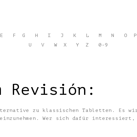
E
F
G
H
I
J
K
L
M
N
O
P
U
V
W
X
Y
Z
0-9
m Revisión:
ternative zu klassischen Tabletten. Es wi
 einzunehmen. Wer sich dafür interessiert