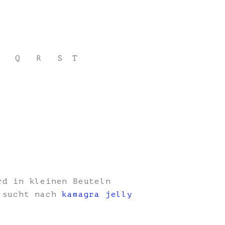
Q
R
S
T
rd in kleinen Beuteln
, sucht nach
kamagra jelly