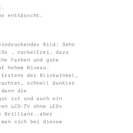
t.
hr enttäuscht.
eindruckendes Bild: Sehr
EDs , ruckelfrei, dazu
che Farben und gute
uf hohem Niveau.
 Erstens der Blickwinkel,
rachtet, schnell dunkler
 dann die
gut ist und auch ein
ren LCD-TV ohne LEDs
e Brillianz..aber
 man sich bei diesem